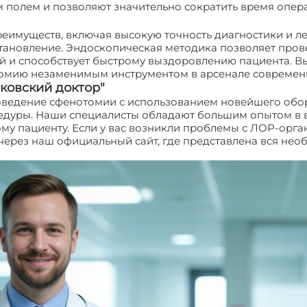
 полем и позволяют значительно сократить время опера
еимуществ, включая высокую точность диагностики и ле
тановление. Эндоскопическая методика позволяет про
й и способствует быстрому выздоровлению пациента. В
томию незаменимым инструментом в арсенале современ
ковский доктор"
оведение сфенотомии с использованием новейшего обор
цедуры. Наши специалисты обладают большим опытом в
у пациенту. Если у вас возникли проблемы с ЛОР-органа
через наш официальный сайт, где представлена вся нео