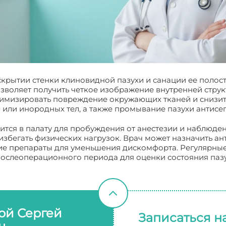
крытии стенки клиновидной пазухи и санации ее полост
озволяет получить четкое изображение внутренней стру
мизировать повреждение окружающих тканей и снизить
й или инородных тел, а также промывание пазухи антис
ся в палату для пробуждения от анестезии и наблюден
збегать физических нагрузок. Врач может назначить а
 препараты для уменьшения дискомфорта. Регулярные
ослеоперационного периода для оценки состояния паз
ой Сергей
Записаться н