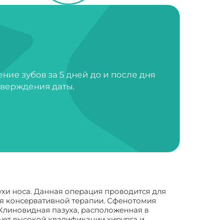
ие зубов за 5 дней до и после дня
тверждения даты.
хи носа. Данная операция проводится для
ся консервативной терапии. Сфенотомия
 Клиновидная пазуха, расположенная в
бует высокой квалификации хирурга и