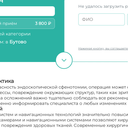
ч
Не удалось загрузить 
й приём
3 800 ₽
й категории
м: в
Бутово
Нажимая кнопку, вы соглашает
ктика
асность эндоскопической сфенотомии, операция может
ссы, повреждение окружающих структур, таких как зрит
а осложнений важно тщательно соблюдать все рекоменд
менно информировать специалиста о любых изменениях 
й
стем и навигационных технологий значительно повыси
камерами и навигационными системами позволяют хиру
 повреждения здоровых тканей. Современные хирургиче