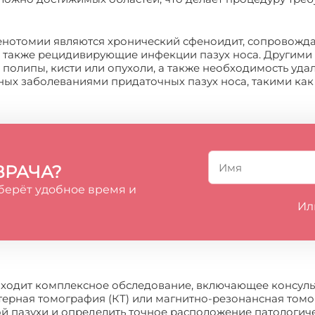
нотомии являются хронический сфеноидит, сопровож
а также рецидивирующие инфекции пазух носа. Другими
к полипы, кисти или опухоли, а также необходимость уд
ых заболеваниями придаточных пазух носа, такими как 
ВРАЧА?
берёт удобное время и
Ил
ходит комплексное обследование, включающее консуль
терная томография (КТ) или магнитно-резонансная томо
й пазухи и определить точное расположение патологич