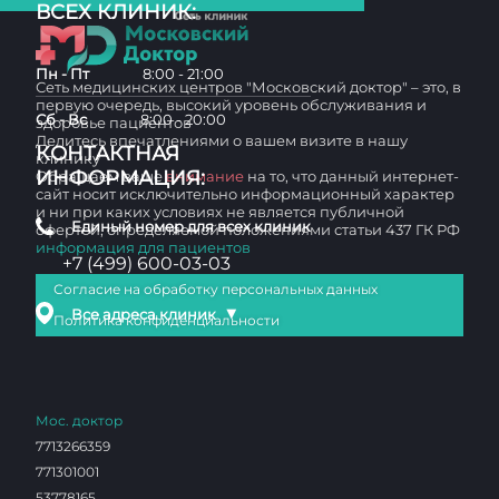
ВСЕХ КЛИНИК:
Пн - Пт
8:00 - 21:00
Сеть медицинских центров "Московский доктор" – это, в
первую очередь, высокий уровень обслуживания и
Сб - Вс
8:00 - 20:00
здоровье пациентов
Делитесь впечатлениями о вашем визите в нашу
КОНТАКТНАЯ
клинику
ИНФОРМАЦИЯ:
Обращаем ваше
внимание
на то, что данный интернет-
сайт носит исключительно информационный характер
и ни при каких условиях не является публичной
Единый номер для всех клиник
офертой, определяемой положениями статьи 437 ГК РФ
информация для пациентов
+7 (499) 600-03-03
Согласие на обработку персональных данных
▼
Все адреса клиник
Политика конфиденциальности
Мос. доктор
7713266359
771301001
53778165