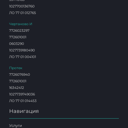
1027700136760
ЛО 77 01 012765
Чертаново И
7726023297
772601001
0603290
1027739180490
ЛО 77 01 004101
Протек
7726076940
772601001
16342412
1027739749036
ЛО 77 01 014453
Навигация
Услуги