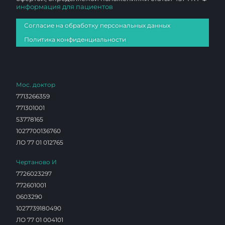
информация для пациентов
Согласие на обработку персональных данных
Политика конфиденциальности
Мос. доктор
7713266359
771301001
53778165
1027700136760
ЛО 77 01 012765
Чертаново И
7726023297
772601001
0603290
1027739180490
ЛО 77 01 004101