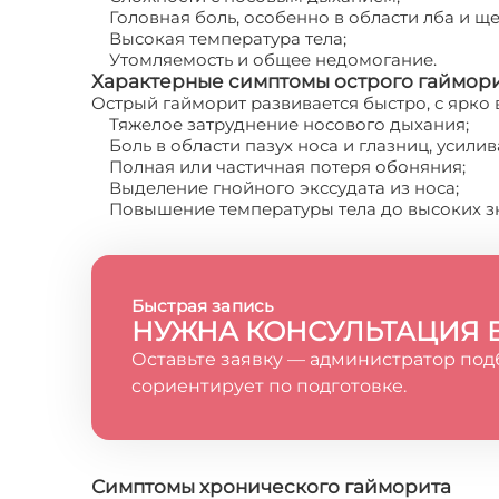
Головная боль, особенно в области лба и щ
Высокая температура тела;
Утомляемость и общее недомогание.
Характерные симптомы острого гаймор
Острый гайморит развивается быстро, с ярк
Тяжелое затруднение носового дыхания;
Боль в области пазух носа и глазниц, усил
Полная или частичная потеря обоняния;
Выделение гнойного экссудата из носа;
Повышение температуры тела до высоких з
Быстрая запись
НУЖНА КОНСУЛЬТАЦИЯ 
Оставьте заявку — администратор под
сориентирует по подготовке.
Симптомы хронического гайморита