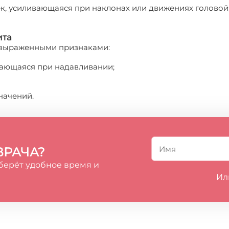
ек, усиливающаяся при наклонах или движениях головой
ита
о выраженными признаками:
ивающаяся при надавливании;
начений.
ВРАЧА?
берёт удобное время и
Ил