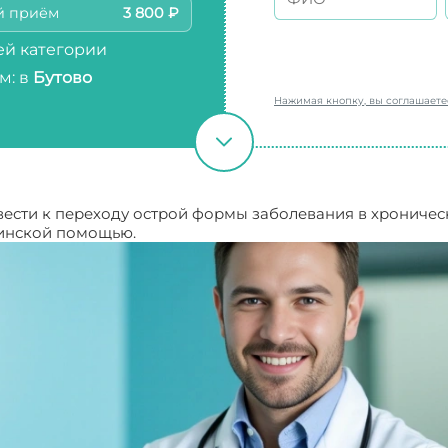
й приём
3 800 ₽
й категории
м: в
Бутово
Нажимая кнопку, вы соглашает
вести к переходу острой формы заболевания в хрониче
цинской помощью.
Гайморит симптомы