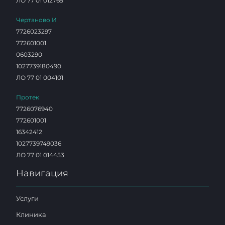
ЛО 77 01 012765
Чертаново И
7726023297
772601001
0603290
1027739180490
ЛО 77 01 004101
Протек
7726076940
772601001
16342412
1027739749036
ЛО 77 01 014453
Навигация
Услуги
Клиника